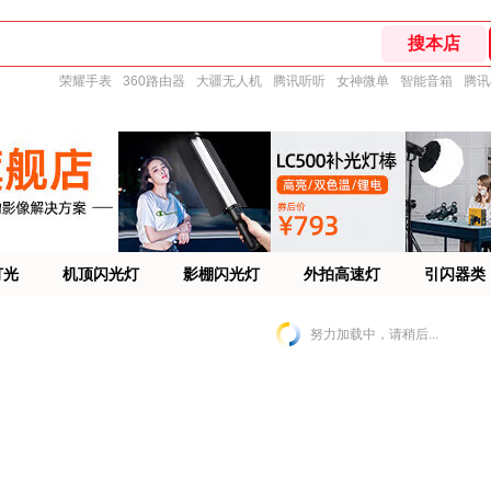
荣耀手表
360路由器
大疆无人机
腾讯听听
女神微单
智能音箱
腾讯
灯光
机顶闪光灯
影棚闪光灯
外拍高速灯
引闪器类
努力加载中，请稍后...