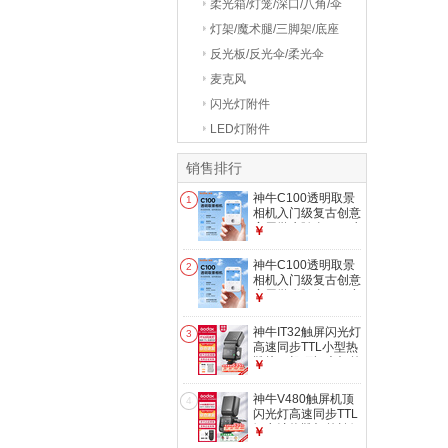
柔光箱/灯笼/深口/八角/伞
式
灯架/魔术腿/三脚架/底座
反光板/反光伞/柔光伞
麦克风
闪光灯附件
LED灯附件
销售排行
神牛C100透明取景
1
相机入门级复古创意
家用学生随身vlog独
￥
特设计小巧轻薄便携
拍照/录像功随意换
神牛C100透明取景
2
内存卡
相机入门级复古创意
家用学生随身vlog小
￥
巧轻薄便携拍照录像
C100相机+TF卡
神牛IT32触屏闪光灯
3
32G
高速同步TTL小型热
靴接口机顶闪光灯外
￥
拍人像摄影灯
【IT32+磁吸引闪器
神牛V480触屏机顶
4
X5】索尼版
闪光灯高速同步TTL
锂电池热靴灯外拍便
￥
携婚礼摄影灯 【索