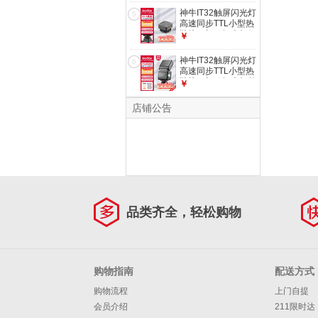
尼版】
神牛IT32触屏闪光灯
5
高速同步TTL小型热
靴接口机顶闪光灯便
￥
捷外拍人像摄影灯附
件【磁吸引闪器X5
神牛IT32触屏闪光灯
6
S】
高速同步TTL小型热
靴接口机顶闪光灯外
￥
拍人像摄影灯
【IT32+磁吸引闪器
店铺公告
X5】佳能版
品类齐全，轻松购物
购物指南
配送方式
购物流程
上门自提
会员介绍
211限时达