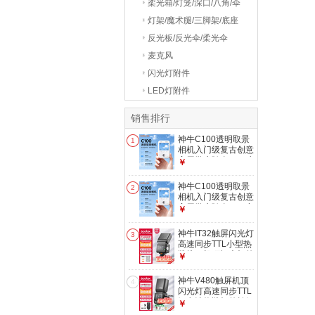
柔光箱/灯笼/深口/八角/伞
式
灯架/魔术腿/三脚架/底座
反光板/反光伞/柔光伞
麦克风
闪光灯附件
LED灯附件
销售排行
神牛C100透明取景
1
相机入门级复古创意
家用学生随身vlog独
￥
特设计小巧轻薄便携
拍照/录像功随意换
神牛C100透明取景
2
内存卡
相机入门级复古创意
家用学生随身vlog小
￥
巧轻薄便携拍照录像
C100相机+TF卡
神牛IT32触屏闪光灯
3
32G
高速同步TTL小型热
靴接口机顶闪光灯外
￥
拍人像摄影灯
【IT32+磁吸引闪器
神牛V480触屏机顶
4
X5】索尼版
闪光灯高速同步TTL
锂电池热靴灯外拍便
￥
携婚礼摄影灯 【索