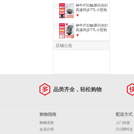
尼版】
神牛IT32触屏闪光灯
5
高速同步TTL小型热
靴接口机顶闪光灯便
￥
捷外拍人像摄影灯附
件【磁吸引闪器X5
神牛IT32触屏闪光灯
6
S】
高速同步TTL小型热
靴接口机顶闪光灯外
￥
拍人像摄影灯
【IT32+磁吸引闪器
店铺公告
X5】佳能版
品类齐全，轻松购物
购物指南
配送方式
购物流程
上门自提
会员介绍
211限时达