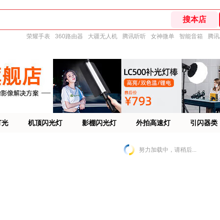
荣耀手表
360路由器
大疆无人机
腾讯听听
女神微单
智能音箱
腾讯
灯光
机顶闪光灯
影棚闪光灯
外拍高速灯
引闪器类
努力加载中，请稍后...